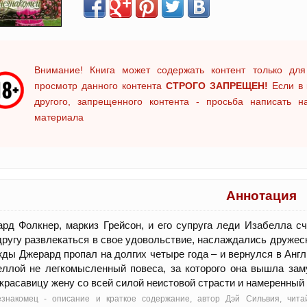
Внимание! Книга может содержать контент только для
просмотр данного контента
СТРОГО ЗАПРЕЩЕН!
Если в 
другого, запрещенного контента - просьба написать 
материала
Аннотация
рд Фолкнер, маркиз Грейсон, и его супруга леди Изабелла 
другу развлекаться в свое удовольствие, наслаждались друже
ды Джерард пропал на долгих четыре года – и вернулся в Анг
еллой не легкомысленный повеса, за которого она вышла за
красавицу жену со всей силой неистовой страсти и намеренны
езнакомец - oписание и краткое содержание, автор Дэй Сильвия, чита