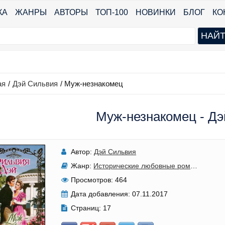
КА
ЖАНРЫ
АВТОРЫ
ТОП-100
НОВИНКИ
БЛОГ
КО
ая
/
Дэй Сильвия
/
Муж-незнакомец
Муж-незнакомец - Д
Автор:
Дэй Сильвия
Жанр:
Исторические любовные романы
Просмотров:
464
Дата добавления:
07.11.2017
Страниц:
17