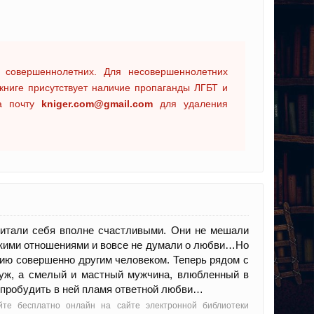
 совершеннолетних. Для несовершеннолетних
книге присутствует наличие пропаганды ЛГБТ и
на почту
kniger.com@gmail.com
для удаления
считали себя вполне счастливыми. Они не мешали
скими отношениями и вовсе не думали о любви…Но
лию совершенно другим человеком. Теперь рядом с
муж, а смелый и мастный мужчина, влюбленный в
й пробудить в ней пламя ответной любви…
йте бесплатно онлайн на сайте электронной библиотеки