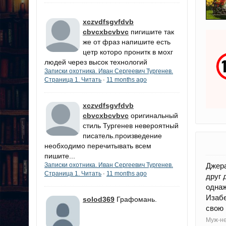
xczvdfsgvfdvb
cbvcxbcvbvc
пигишите так
же от фраз напишите есть
цетр которо пронитк в мохг
людей через высок технологий
Записки охотника. Иван Сергеевич Тургенев.
Страница 1. Читать
11 months ago
·
xczvdfsgvfdvb
cbvcxbcvbvc
оригинальный
стиль Тургенев невероятный
писатель.произведение
необходимо перечитывать всем
пишите...
Джера
Записки охотника. Иван Сергеевич Тургенев.
Страница 1. Читать
11 months ago
·
друг 
однаж
Изаб
solod369
Графомань.
свою 
Муж-н