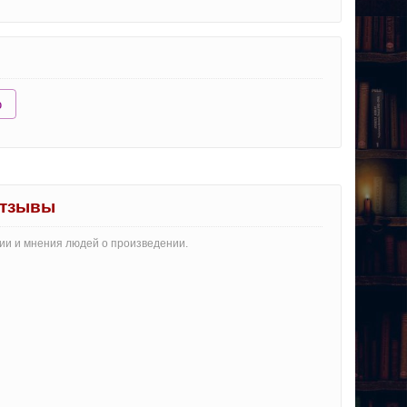
ю
отзывы
рии и мнения людей о произведении.