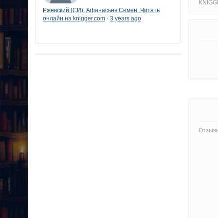
KNIGG
Ржевский (СИ). Афанасьев Семён. Читать
онлайн на knigger.com
3 years ago
·
Отзывы