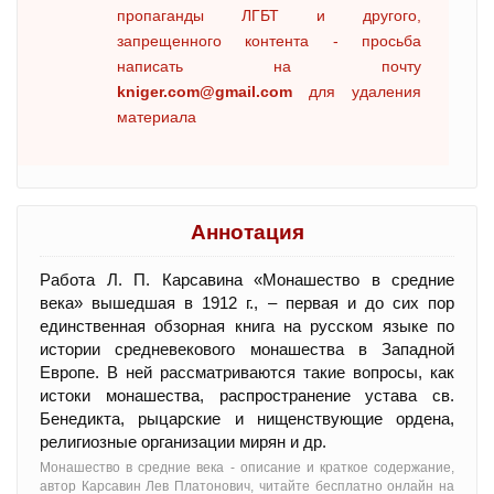
пропаганды ЛГБТ и другого,
запрещенного контента - просьба
написать на почту
kniger.com@gmail.com
для удаления
материала
Аннотация
Работа Л. П. Карсавина «Монашество в средние
века» вышедшая в 1912 г., – первая и до сих пор
единственная обзорная книга на русском языке по
истории средневекового монашества в Западной
Европе. В ней рассматриваются такие вопросы, как
истоки монашества, распространение устава св.
Бенедикта, рыцарские и нищенствующие ордена,
религиозные организации мирян и др.
Монашество в средние века - oписание и краткое содержание,
автор Карсавин Лев Платонович, читайте бесплатно онлайн на