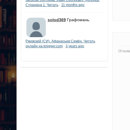
Страница 1. Читать
11 months ago
·
solod369
Графомань.
Ржевский (СИ). Афанасьев Семён. Читать
онлайн на knigger.com
3 years ago
·
Отзывы