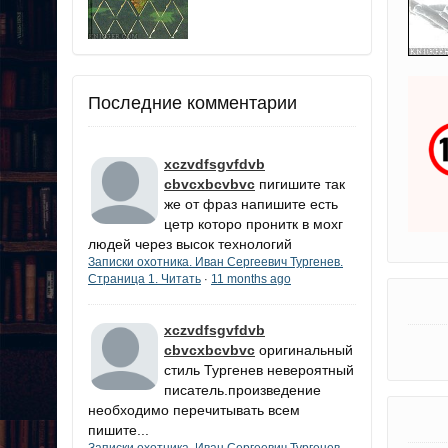
Последние комментарии
xczvdfsgvfdvb
cbvcxbcvbvc
пигишите так
же от фраз напишите есть
цетр которо пронитк в мохг
людей через высок технологий
Записки охотника. Иван Сергеевич Тургенев.
Страница 1. Читать
11 months ago
·
xczvdfsgvfdvb
cbvcxbcvbvc
оригинальный
стиль Тургенев невероятный
писатель.произведение
необходимо перечитывать всем
пишите...
Записки охотника. Иван Сергеевич Тургенев.