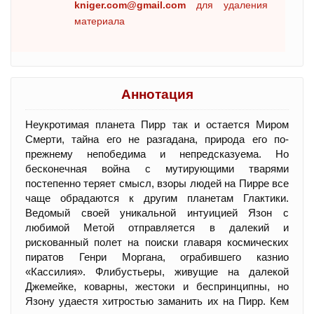
kniger.com@gmail.com
для удаления
материала
Аннотация
Неукротимая планета Пирр так и остается Миром
Смерти, тайна его не разгадана, природа его по-
прежнему непобедима и непредсказуема. Но
бесконечная война с мутирующими тварями
постепенно теряет смысл, взоры людей на Пирре все
чаще обрадаются к другим планетам Глактики.
Ведомый своей уникальной интуицией Язон с
любимой Метой отправляется в далекий и
рискованный полет на поиски главаря космических
пиратов Генри Моргана, ограбившего казнио
«Кассилия». Флибустьеры, живущие на далекой
Джемейке, коварны, жестоки и беспринципны, но
Язону удаестя хитростью заманить их на Пирр. Кем