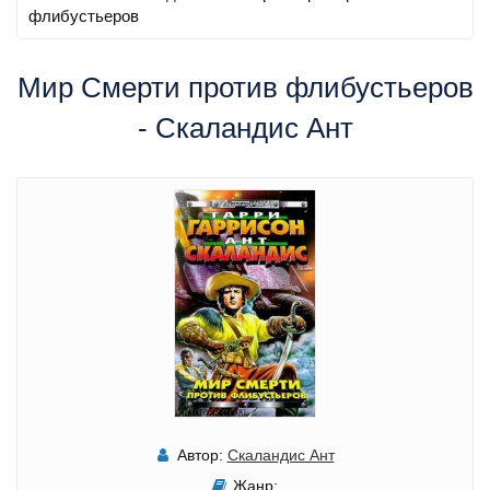
флибустьеров
Мир Смерти против флибустьеров
- Скаландис Ант
Автор:
Скаландис Ант
Жанр: