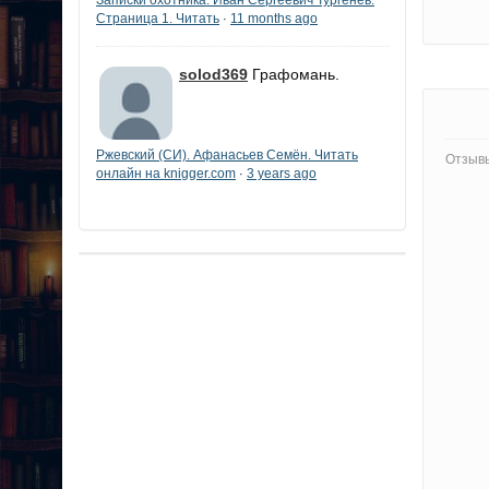
Страница 1. Читать
11 months ago
·
solod369
Графомань.
Ржевский (СИ). Афанасьев Семён. Читать
Отзывы
онлайн на knigger.com
3 years ago
·