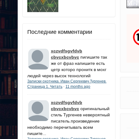
Последние комментарии
xczvdfsgvfdvb
cbvcxbcvbvc
пигишите так
же от фраз напишите есть
цетр которо пронитк в мохг
людей через высок технологий
Записки охотника. Иван Сергеевич Тургенев.
Страница 1. Читать
11 months ago
·
xczvdfsgvfdvb
cbvcxbcvbvc
оригинальный
стиль Тургенев невероятный
писатель.произведение
необходимо перечитывать всем
пишите...
Записки охотника. Иван Сергеевич Тургенев.