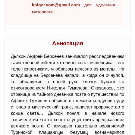
kniger.com@gmail.com
для удаления
материала
Аннотация
Дьякон Андрей Берсенев занимался расследованием
таинственной гибели католического священника – его
тело непостижимым образом исчезло из могилы. На
кладбище на Берсенева напали, а когда он очнулся,
то обнаружил в своей руке клочок бумаги со
стихотворением Николая Гумилева. Оказалось, это
страница из тайного дневника поэта о путешествии по
Африке. Гумилев побывал в племени колдунов вуду
и, впав в мистический транс, написал пророчество о
конце света… Дьякон понял: в начале нового
тысячелетия кто-то хочет осуществить предсказание
великого поэта. С помощью тщательно охраняемой
Туринской плащаницы безумец вознамерился