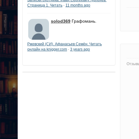
Страница 1. Читать
11 months ago
·
solod369
Графомань.
Ржевский (СИ). Афанасьев Семён. Читать
онлайн на knigger.com
3 years ago
·
Отзывы