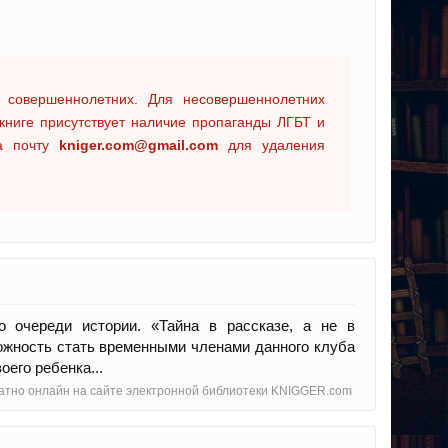
 совершеннолетних. Для несовершеннолетних
книге присутствует наличие пропаганды ЛГБТ и
на почту
kniger.com@gmail.com
для удаления
 очереди истории. «Тайна в рассказе, а не в
ожность стать временными членами данного клуба
оего ребенка...
платно онлайн на сайте электронной библиотеки KNIGGER.com