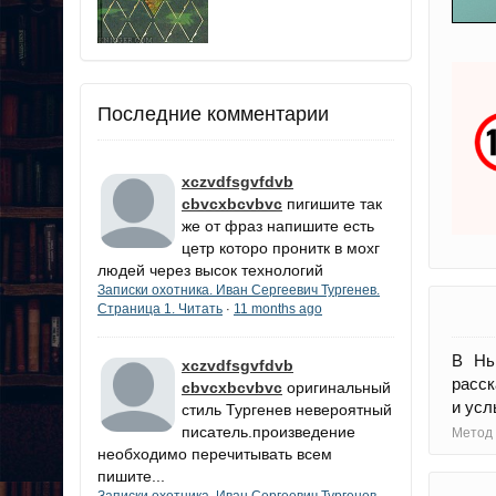
Последние комментарии
xczvdfsgvfdvb
cbvcxbcvbvc
пигишите так
же от фраз напишите есть
цетр которо пронитк в мохг
людей через высок технологий
Записки охотника. Иван Сергеевич Тургенев.
Страница 1. Читать
11 months ago
·
В Нь
xczvdfsgvfdvb
расск
cbvcxbcvbvc
оригинальный
и усл
стиль Тургенев невероятный
писатель.произведение
Метод 
необходимо перечитывать всем
пишите...
Записки охотника. Иван Сергеевич Тургенев.