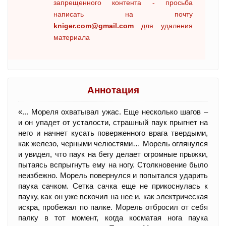
запрещенного контента - просьба
написать на почту
kniger.com@gmail.com
для удаления
материала
Аннотация
«... Мореля охватывал ужас. Еще несколько шагов –
и он упадет от усталости, страшный паук прыгнет на
него и начнет кусать поверженного врага твердыми,
как железо, черными челюстями… Морель оглянулся
и увидел, что паук на бегу делает огромные прыжки,
пытаясь вспрыгнуть ему на ногу. Столкновение было
неизбежно. Морель повернулся и попытался ударить
паука сачком. Сетка сачка еще не прикоснулась к
пауку, как он уже вскочил на нее и, как электрическая
искра, пробежал по палке. Морель отбросил от себя
палку в тот момент, когда косматая нога паука