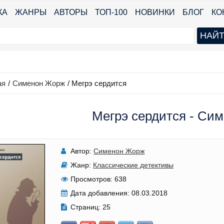
КА
ЖАНРЫ
АВТОРЫ
ТОП-100
НОВИНКИ
БЛОГ
КО
ая
/
Сименон Жорж
/
Мегрэ сердится
Мегрэ сердится - Си
Автор:
Сименон Жорж
Жанр:
Классические детективы
Просмотров:
638
Дата добавления:
08.03.2018
Страниц:
25