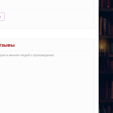
ю
отзывы
арии и мнения людей о произведении.