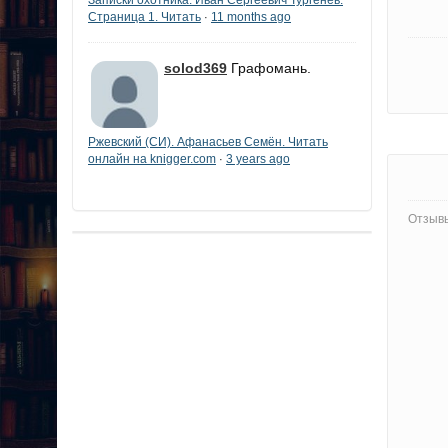
Страница 1. Читать
11 months ago
·
solod369
Графомань.
Ржевский (СИ). Афанасьев Семён. Читать
онлайн на knigger.com
3 years ago
·
Отзывы