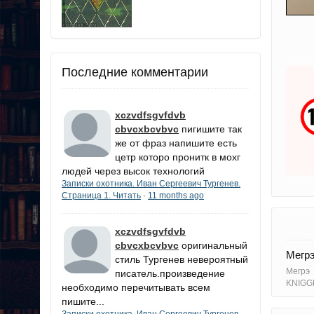
Последние комментарии
xczvdfsgvfdvb
cbvcxbcvbvc
пигишите так
же от фраз напишите есть
цетр которо пронитк в мохг
людей через высок технологий
Записки охотника. Иван Сергеевич Тургенев.
Страница 1. Читать
11 months ago
·
xczvdfsgvfdvb
cbvcxbcvbvc
оригинальный
Мегрэ
стиль Тургенев невероятный
Мегрэ
писатель.произведение
KNIGG
необходимо перечитывать всем
пишите...
Записки охотника. Иван Сергеевич Тургенев.