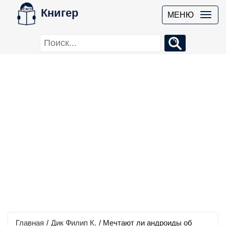
Книгер
МЕНЮ
Главная
/
Дик Филип К.
/
Мечтают ли андроиды об