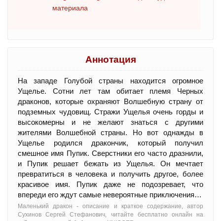
материала
Аннотация
На западе Голубой страны находится огромное
Ущелье. Сотни лет там обитает племя Черных
драконов, которые охраняют Волшебную страну от
подземных чудовищ. Стражи Ущелья очень горды и
высокомерны и не желают знаться с другими
жителями Волшебной страны. Но вот однажды в
Ущелье родился дракончик, который получил
смешное имя Пупик. Сверстники его часто дразнили,
и Пупик решает бежать из Ущелья. Он мечтает
превратиться в человека и получить другое, более
красивое имя. Пупик даже не подозревает, что
впереди его ждут самые невероятные приключения…
Маленький дракон - oписание и краткое содержание, автор
Сухинов Сергей Стефанович, читайте бесплатно онлайн на