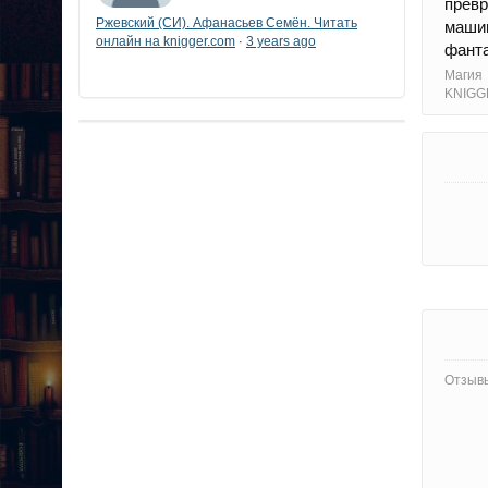
превр
Ржевский (СИ). Афанасьев Семён. Читать
маши
онлайн на knigger.com
3 years ago
·
фанта
Магия
KNIGG
Отзывы