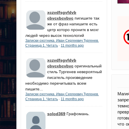
xczvdfsgvfdvb
cbvcxbcvbvc
пигишите так
же от фраз напишите есть
цетр которо пронитк в мохг
людей через высок технологий
Записки охотника. Иван Сергеевич Тургенев.
Страница 1. Читать
11 months ago
·
xczvdfsgvfdvb
cbvcxbcvbvc
оригинальный
стиль Тургенев невероятный
писатель.произведение
необходимо перечитывать всем
пишите...
Маги
Записки охотника. Иван Сергеевич Тургенев.
Страница 1. Читать
11 months ago
·
запре
темно
превр
solod369
Графомань.
готов
что о