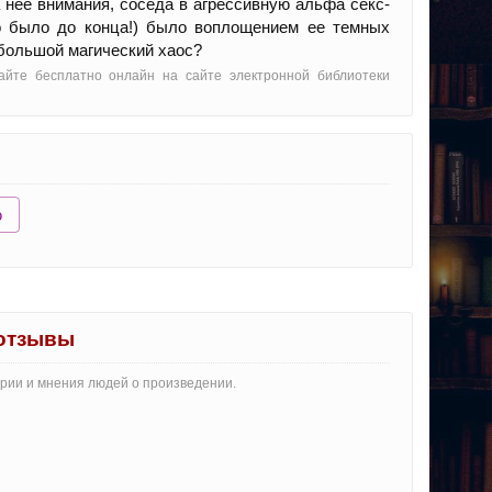
 нее внимания, соседа в агрессивную альфа секс-
то было до конца!) было воплощением ее темных
ебольшой магический хаос?
тайте бесплатно онлайн на сайте электронной библиотеки
ю
 отзывы
арии и мнения людей о произведении.