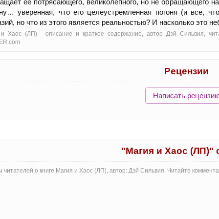
ащает ее потрясающего, великолепного, но не обращающего на
ну… уверенная, что его целеустремленная погоня (и все, ч
зий, но что из этого является реальностью? И насколько это н
 и Хаос (ЛП) - oписание и краткое содержание, автор Дэй Сильвия, чи
ER.com
Рецензии
Написать рецензи
"Магия и Хаос (ЛП)"
 читателей о книге Магия и Хаос (ЛП), автор: Дэй Сильвия. Читайте коммент