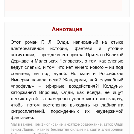
Аннотация
Этот роман Г. Л. Олди, написанный на стыке
альтернативной истории, фэнтези и утопии-
антиутопии, – прежде всего притча. Притча о Великой
Державе и Маленьких Человеках, о том, как слепые
ведут слепых, и том, что нет ничего нового – ни под
солнцем, ни под луной. Но маги и Российская
Империя начала века? Жандармы, чей служебный
«профиль» – эфирные воздействия?! Колдуны-
каторжане?! Впрочем, Олди, как всегда, не ищут
легких путей – а намеренно усложняют свою задачу,
чтобы потом постепенно выходить из лабиринта
хитросплетений, порожденных их неудержимой
фантазией.
Маг в законе. Том 1 - oписание и краткое содержание, автор Олди
Генри Лайон, читайте бесплатно онлайн на сайте электронной