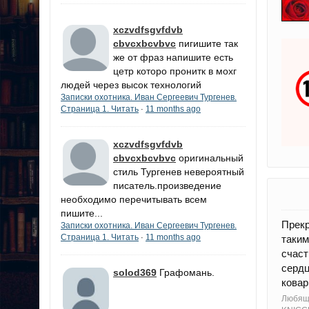
xczvdfsgvfdvb
cbvcxbcvbvc
пигишите так
же от фраз напишите есть
цетр которо пронитк в мохг
людей через высок технологий
Записки охотника. Иван Сергеевич Тургенев.
Страница 1. Читать
11 months ago
·
xczvdfsgvfdvb
cbvcxbcvbvc
оригинальный
стиль Тургенев невероятный
писатель.произведение
необходимо перечитывать всем
пишите...
Прекр
Записки охотника. Иван Сергеевич Тургенев.
Страница 1. Читать
11 months ago
·
таким
счаст
сердц
solod369
Графомань.
ковар
Любящ