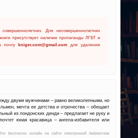
 совершеннолетних. Для несовершеннолетних
книге присутствует наличие пропаганды ЛГБТ и
на почту
kniger.com@gmail.com
для удаления
ежду двумя мужчинами – равно великолепными, но
льмен, мечта ее детства и отрочества – обещает
ьный из лондонских денди – предлагает не руку и
почтет юная красавица – ангела-избавителя или
йте бесплатно онлайн на сайте электронной библиотеки