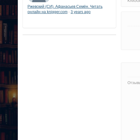
KNIGG
Ржевский (СИ). Афанасьев Семён. Читать
онлайн на knigger.com
3 years ago
·
Отзывы