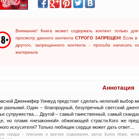
Внимание! Книга может содержать контент только для
просмотр данного контента
СТРОГО ЗАПРЕЩЕН!
Если в 
другого, запрещенного контента - просьба написать 
материала
Аннотация
асной Дженнифер Уинвуд предстоит сделать нелегкий выбор м
и разными!..Один – благородный, безупречный светский джент
ье супружества… Другой – самый таинственный, самый скандал
е, но пламя «незаконной» обжигающей страсти.Кого же пред
ного искусителя? Только любящее сердце может дать ответ…
ее сердце - oписание и краткое содержание, автор Бэлоу Мэри, чита