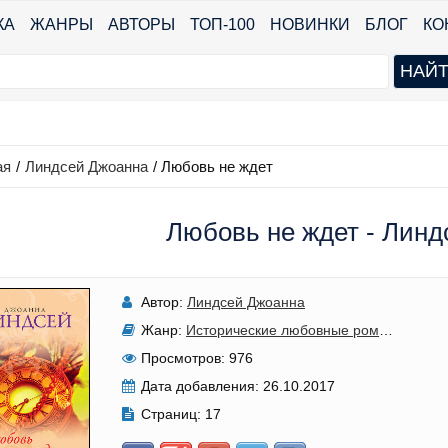
КА
ЖАНРЫ
АВТОРЫ
ТОП-100
НОВИНКИ
БЛОГ
КО
ая
/
Линдсей Джоанна
/
Любовь не ждет
Любовь не ждет - Лин
Автор:
Линдсей Джоанна
Жанр:
Исторические любовные романы
Просмотров:
976
Дата добавления:
26.10.2017
Страниц:
17