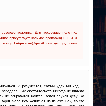
 совершеннолетних. Для несовершеннолетних
книге присутствует наличие пропаганды ЛГБТ и
на почту
kniger.com@gmail.com
для удаления
мириться. И разумеется, самый удачный ход —
у определенных обстоятельств никогда не видела
 ей не понравится Хантер. Волей случая девушка
е горит желанием жениться на изнеженной, по его
тельницу, не подозревая, что это и есть его