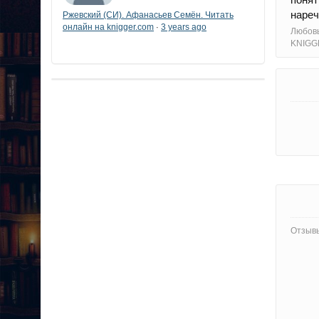
наре
Ржевский (СИ). Афанасьев Семён. Читать
онлайн на knigger.com
3 years ago
·
Любовь
KNIGG
Отзывы