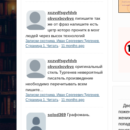
xczvdfsgvfdvb
cbvcxbcvbvc
пигишите так
же от фраз напишите есть
цетр которо пронитк в мохг
людей через высок технологий
Записки охотника. Иван Сергеевич Тургенев.
Страница 1. Читать
11 months ago
·
xczvdfsgvfdvb
cbvcxbcvbvc
оригинальный
стиль Тургенев невероятный
писатель.произведение
необходимо перечитывать всем
пишите...
Записки охотника. Иван Сергеевич Тургенев.
Страница 1. Читать
11 months ago
·
Две 
пожен
solod369
Графомань.
жених
попад
поня