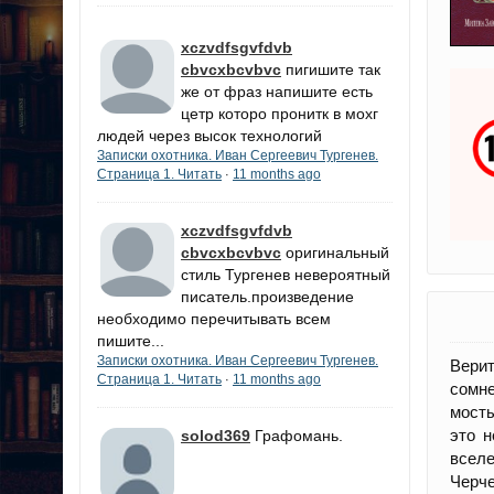
xczvdfsgvfdvb
cbvcxbcvbvc
пигишите так
же от фраз напишите есть
цетр которо пронитк в мохг
людей через высок технологий
Записки охотника. Иван Сергеевич Тургенев.
Страница 1. Читать
11 months ago
·
xczvdfsgvfdvb
cbvcxbcvbvc
оригинальный
стиль Тургенев невероятный
писатель.произведение
необходимо перечитывать всем
пишите...
Записки охотника. Иван Сергеевич Тургенев.
Верит
Страница 1. Читать
11 months ago
·
сомне
мосты
это 
solod369
Графомань.
вселе
Черче