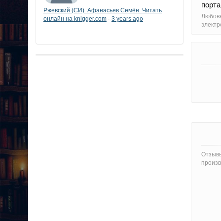
порта
Ржевский (СИ). Афанасьев Семён. Читать
Любовь
онлайн на knigger.com
3 years ago
·
электр
Отзывы
произв