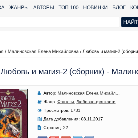
КА
ЖАНРЫ
АВТОРЫ
ТОП-100
НОВИНКИ
БЛОГ
КО
ая
/
Малиновская Елена Михайловна
/
Любовь и магия-2 (сборни
Любовь и магия-2 (сборник) - Мали
Автор:
Малиновская Елена Михайловна
Жанр:
Фэнтези
,
Любовно-фантастические романы
Просмотров:
1731
Дата добавления:
08.11.2017
Страниц:
22