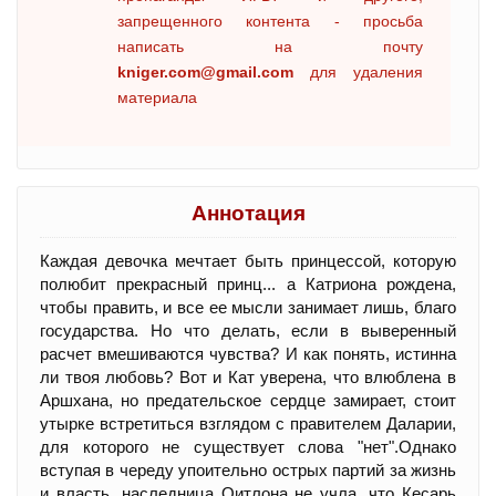
запрещенного контента - просьба
написать на почту
kniger.com@gmail.com
для удаления
материала
Аннотация
Каждая девочка мечтает быть принцессой, которую
полюбит прекрасный принц... а Катриона рождена,
чтобы править, и все ее мысли занимает лишь, благо
государства. Но что делать, если в выверенный
расчет вмешиваются чувства? И как понять, истинна
ли твоя любовь? Вот и Кат уверена, что влюблена в
Аршхана, но предательское сердце замирает, стоит
утырке встретиться взглядом с правителем Даларии,
для которого не существует слова "нeт".Однако
вступая в череду упоительно острых партий за жизнь
и власть, наследница Оитлона не учла, что Кесарь