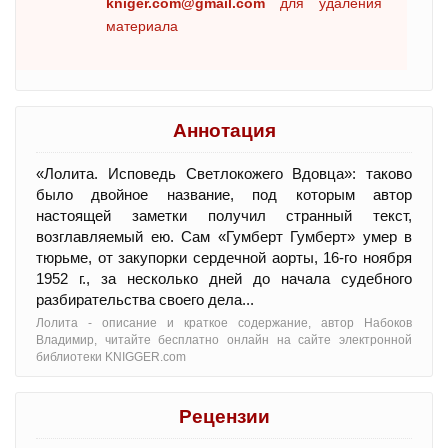
kniger.com@gmail.com
для удаления
материала
Аннотация
«Лолита. Исповедь Светлокожего Вдовца»: таково
было двойное название, под которым автор
настоящей заметки получил странный текст,
возглавляемый ею. Сам «Гумберт Гумберт» умер в
тюрьме, от закупорки сердечной аорты, 16-го ноября
1952 г., за несколько дней до начала судебного
разбирательства своего дела...
Лолита - oписание и краткое содержание, автор Набоков
Владимир, читайте бесплатно онлайн на сайте электронной
библиотеки KNIGGER.com
Рецензии