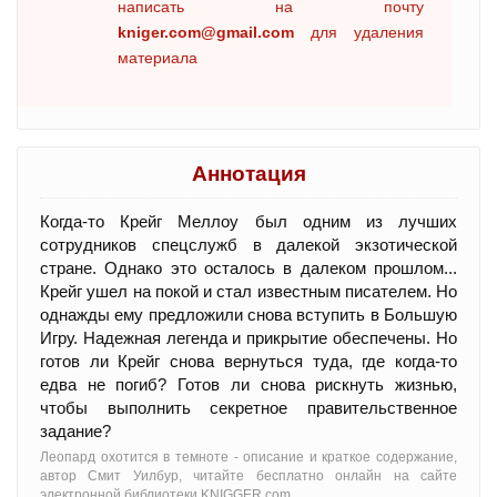
написать на почту
kniger.com@gmail.com
для удаления
материала
Аннотация
Когда-то Крейг Меллоу был одним из лучших
сотрудников спецслужб в далекой экзотической
стране. Однако это осталось в далеком прошлом...
Крейг ушел на покой и стал известным писателем. Но
однажды ему предложили снова вступить в Большую
Игру. Надежная легенда и прикрытие обеспечены. Но
готов ли Крейг снова вернуться туда, где когда-то
едва не погиб? Готов ли снова рискнуть жизнью,
чтобы выполнить секретное правительственное
задание?
Леопард охотится в темноте - oписание и краткое содержание,
автор Смит Уилбур, читайте бесплатно онлайн на сайте
электронной библиотеки KNIGGER.com