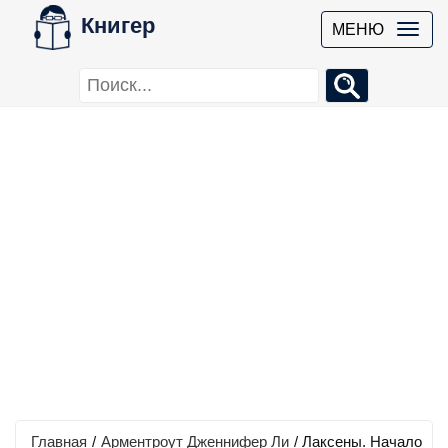
Книгер
МЕНЮ
Главная
/
Арментроут Дженнифер Ли
/
Лаксены. Начало