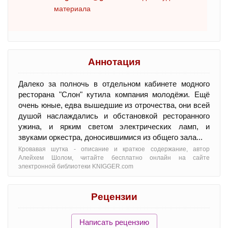
материала
Аннотация
Далеко за полночь в отдельном кабинете модного
ресторана "Слон" кутила компания молодёжи. Ещё
очень юные, едва вышедшие из отрочества, они всей
душой наслаждались и обстановкой ресторанного
ужина, и ярким светом электрических ламп, и
звуками оркестра, доносившимися из общего зала...
Кровавая шутка - oписание и краткое содержание, автор
Алейхем Шолом, читайте бесплатно онлайн на сайте
электронной библиотеки KNIGGER.com
Рецензии
Написать рецензию