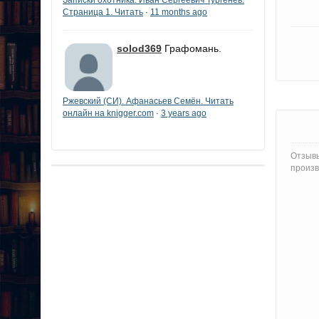
Страница 1. Читать
11 months ago
·
solod369
Графомань.
Ржевский (СИ). Афанасьев Семён. Читать
онлайн на knigger.com
3 years ago
·
Отзывы
произв