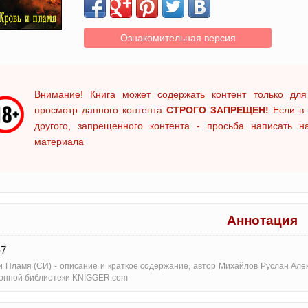
Ознакомительная версия
Внимание! Книга может содержать контент только для
просмотр данного контента
СТРОГО ЗАПРЕЩЕН!
Если в 
другого, запрещенного контента - просьба написать 
материала
Аннотация
-7
и Пламя (СИ) - oписание и краткое содержание, автор Михайлов Руслан Але
онной библиотеки KNIGGER.com