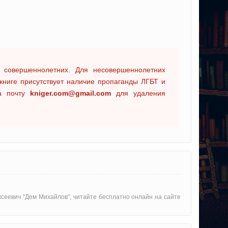
 совершеннолетних. Для несовершеннолетних
книге присутствует наличие пропаганды ЛГБТ и
на почту
kniger.com@gmail.com
для удаления
ксеевич "Дем Михайлов", читайте бесплатно онлайн на сайте