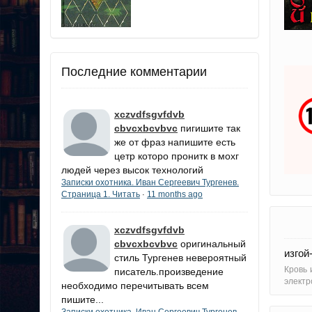
Последние комментарии
xczvdfsgvfdvb
cbvcxbcvbvc
пигишите так
же от фраз напишите есть
цетр которо пронитк в мохг
людей через высок технологий
Записки охотника. Иван Сергеевич Тургенев.
Страница 1. Читать
11 months ago
·
xczvdfsgvfdvb
cbvcxbcvbvc
оригинальный
изгой
стиль Тургенев невероятный
Кровь 
писатель.произведение
электр
необходимо перечитывать всем
пишите...
Записки охотника. Иван Сергеевич Тургенев.