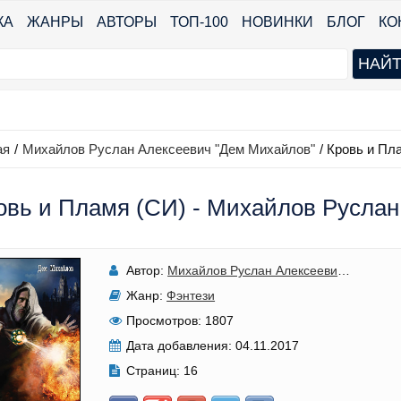
КА
ЖАНРЫ
АВТОРЫ
ТОП-100
НОВИНКИ
БЛОГ
КО
ая
/
Михайлов Руслан Алексеевич "Дем Михайлов"
/
Кровь и Пл
овь и Пламя (СИ) - Михайлов Русла
Автор:
Михайлов Руслан Алексеевич "Дем Михайлов"
Жанр:
Фэнтези
Просмотров:
1807
Дата добавления:
04.11.2017
Страниц:
16