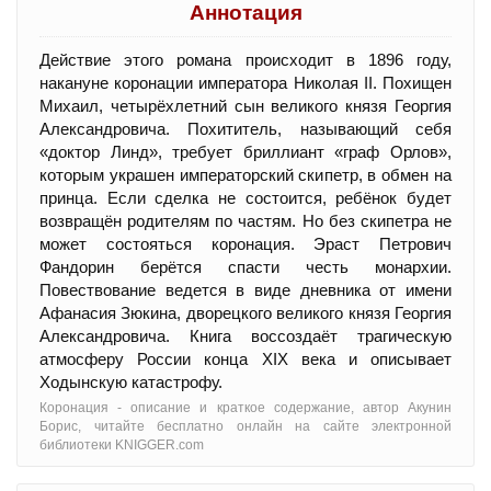
Аннотация
Действие этого романа происходит в 1896 году,
накануне коронации императора Николая II. Похищен
Михаил, четырёхлетний сын великого князя Георгия
Александровича. Похититель, называющий себя
«доктор Линд», требует бриллиант «граф Орлов»,
которым украшен императорский скипетр, в обмен на
принца. Если сделка не состоится, ребёнок будет
возвращён родителям по частям. Но без скипетра не
может состояться коронация. Эраст Петрович
Фандорин берётся спасти честь монархии.
Повествование ведется в виде дневника от имени
Афанасия Зюкина, дворецкого великого князя Георгия
Александровича. Книга воссоздаёт трагическую
атмосферу России конца XIX века и описывает
Ходынскую катастрофу.
Коронация - oписание и краткое содержание, автор Акунин
Борис, читайте бесплатно онлайн на сайте электронной
библиотеки KNIGGER.com