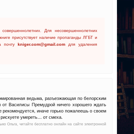
 совершеннолетних. Для несовершеннолетних
книге присутствует наличие пропаганды ЛГБТ и
на почту
kniger.com@gmail.com
для удаления
омированная ведьма, разъезжающая по белорским
 и от Василисы Премудрой ничего хорошего ждать
не рекомендуется, иначе горько пожалеешь о своем
 рискуете умереть… от смеха.
мыко Ольга, читайте бесплатно онлайн на сайте электронной