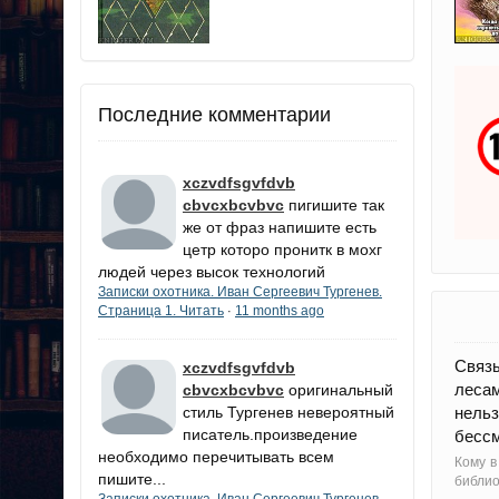
Последние комментарии
xczvdfsgvfdvb
cbvcxbcvbvc
пигишите так
же от фраз напишите есть
цетр которо пронитк в мохг
людей через высок технологий
Записки охотника. Иван Сергеевич Тургенев.
Страница 1. Читать
11 months ago
·
Связы
xczvdfsgvfdvb
лесам
cbvcxbcvbvc
оригинальный
стиль Тургенев невероятный
нельз
писатель.произведение
бессм
необходимо перечитывать всем
Кому в
пишите...
библи
Записки охотника. Иван Сергеевич Тургенев.