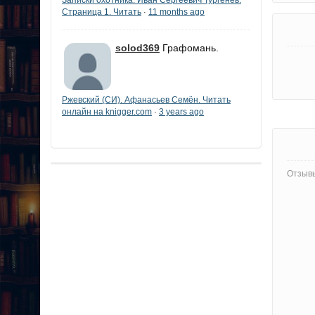
Страница 1. Читать
11 months ago
·
solod369
Графомань.
Ржевский (СИ). Афанасьев Семён. Читать
онлайн на knigger.com
3 years ago
·
Отзывы