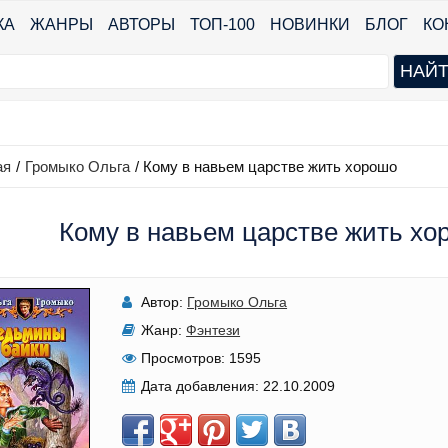
КА
ЖАНРЫ
АВТОРЫ
ТОП-100
НОВИНКИ
БЛОГ
КО
ая
/
Громыко Ольга
/
Кому в навьем царстве жить хорошо
Кому в навьем царстве жить хо
Автор:
Громыко Ольга
Жанр:
Фэнтези
Просмотров:
1595
Дата добавления:
22.10.2009