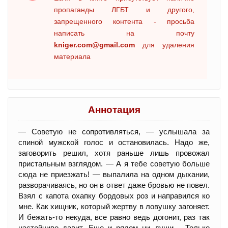
пропаганды ЛГБТ и другого,
запрещенного контента - просьба
написать на почту
kniger.com@gmail.com
для удаления
материала
Аннотация
— Советую не сопротивляться, — услышала за
спиной мужской голос и остановилась. Надо же,
заговорить решил, хотя раньше лишь провожал
пристальным взглядом. — А я тебе советую больше
сюда не приезжать! — выпалила на одном дыхании,
разворачиваясь, но он в ответ даже бровью не повел.
Взял с капота охапку бордовых роз и направился ко
мне. Как хищник, который жертву в ловушку загоняет.
И бежать-то некуда, все равно ведь догонит, раз так
настойчиво давит. Еще и рядом ни души… Только