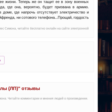
 ее жизни. Теперь же он тащит ее в зону военных
да, где она, вероятно, будет призвана в армию.
в доме, где напрочь отсутствует электричество и
ойфренда, ни сотового телефона...Прощай, гордость
елес Симона, читайте бесплатно онлайн на сайте электронной
ю
улы (ЛП)" отзывы
имона. Читайте комментарии и мнения людей о произведении.