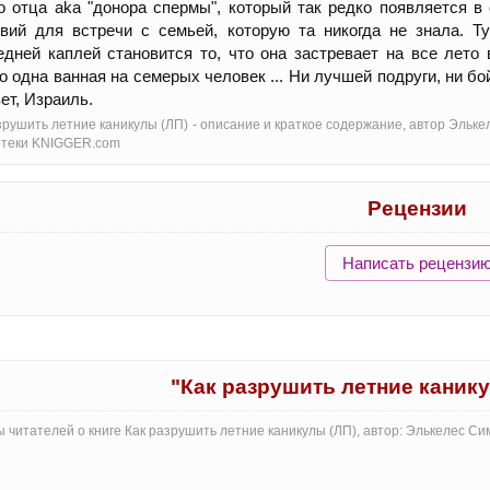
о отца aka "донора спермы", который так редко появляется в
вий для встречи с семьей, которую та никогда не знала. Ту
дней каплей становится то, что она застревает на все лето 
о одна ванная на семерых человек ... Ни лучшей подруги, ни б
вет, Израиль.
зрушить летние каникулы (ЛП) - oписание и краткое содержание, автор Эльк
отеки KNIGGER.com
Рецензии
Написать рецензи
"Как разрушить летние каник
 читателей о книге Как разрушить летние каникулы (ЛП), автор: Элькелес С