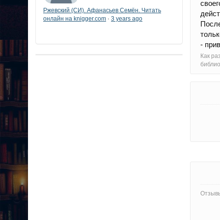
своег
Ржевский (СИ). Афанасьев Семён. Читать
дейст
онлайн на knigger.com
3 years ago
·
После
тольк
- при
Как ра
библи
Отзывы