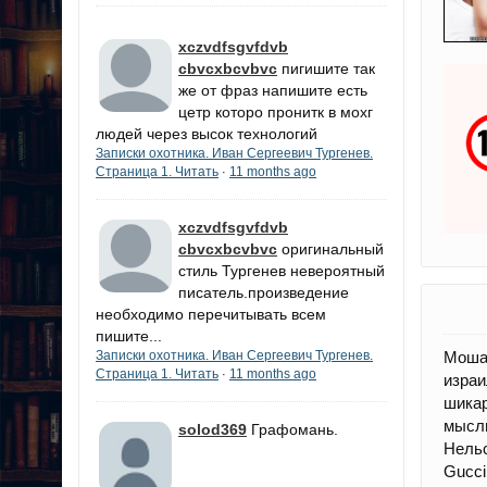
xczvdfsgvfdvb
cbvcxbcvbvc
пигишите так
же от фраз напишите есть
цетр которо пронитк в мохг
людей через высок технологий
Записки охотника. Иван Сергеевич Тургенев.
Страница 1. Читать
11 months ago
·
xczvdfsgvfdvb
cbvcxbcvbvc
оригинальный
стиль Тургенев невероятный
писатель.произведение
необходимо перечитывать всем
пишите...
Моша
Записки охотника. Иван Сергеевич Тургенев.
Страница 1. Читать
11 months ago
·
израи
шикар
мысль
solod369
Графомань.
Нельс
Gucci