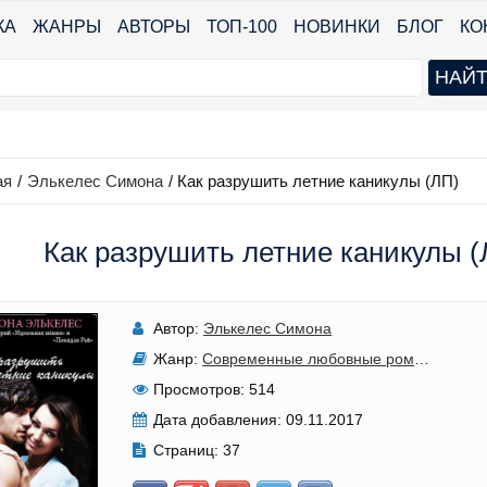
КА
ЖАНРЫ
АВТОРЫ
ТОП-100
НОВИНКИ
БЛОГ
КО
ая
/
Элькелес Симона
/
Как разрушить летние каникулы (ЛП)
Как разрушить летние каникулы (
Автор:
Элькелес Симона
Жанр:
Современные любовные романы
Просмотров:
514
Дата добавления:
09.11.2017
Страниц:
37