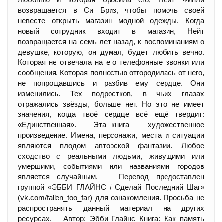
возвращается в Си Бриз, чтобы помочь своей
невесте открыть магазин модной одежды. Когда
новый сотрудник входит в магазин, Нейт
возвращается на семь лет назад, к воспоминаниям о
девушке, которую, он думал, будет любить вечно.
Которая не отвечала на его телефонные звонки или
сообщения. Которая полностью отгородилась от него,
не попрощавшись и разбив ему сердце. Они
изменились. Тех подростков, в чьих глазах
отражались звёзды, больше нет. Но это не имеет
значения, когда твоё сердце всё ещё твердит:
«Единственная». Эта книга — художественное
произведение. Имена, персонажи, места и ситуации
являются плодом авторской фантазии. Любое
сходство с реальными людьми, живущими или
умершими, событиями или названиями городов
является случайным. Перевод предоставлен
группой «ЭББИ ГЛАЙНС / Сделай Последний Шаг»
(vk.com/fallen_too_far) для ознакомления. Просьба не
распространять данный материал на других
ресурсах. Автор: Эбби Глайнс Книга: Как память