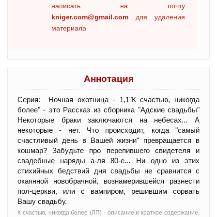
написать на почту
kniger.com@gmail.com
для удаления
материала
Аннотация
Серия: Ночная охотница - 1,1"К счастью, никогда
более" - это Рассказ из сборника "Адские свадьбы"
Некоторые браки заключаются на небесах... А
некоторые - нет. Что происходит, когда "самый
счастливый день в Вашей жизни" превращается в
кошмар? Забудьте про перепившего свидетеля и
свадебные наряды а-ля 80-е... Ни одно из этих
стихийных бедствий дня свадьбы не сравнится с
окаянной новобрачной, вознамерившейся разнести
пол-церкви, или с вампиром, решившим сорвать
Вашу свадьбу.
К счастью, никогда более (ЛП) - oписание и краткое содержание,