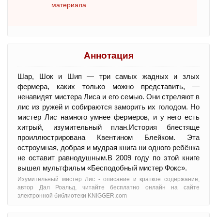
материала
Аннотация
Шар, Шок и Шип — три самых жадных и злых
фермера, каких только можно представить, —
ненавидят мистера Лиса и его семью. Они стреляют в
лис из ружей и собираются заморить их голодом. Но
мистер Лис намного умнее фермеров, и у него есть
хитрый, изумительный план.История блестяще
проиллюстрирована Квентином Блейком. Эта
остроумная, добрая и мудрая книга ни одного ребёнка
не оставит равнодушным.В 2009 году по этой книге
вышел мультфильм «Бесподобный мистер Фокс».
Изумительный мистер Лис - oписание и краткое содержание,
автор Дал Роальд, читайте бесплатно онлайн на сайте
электронной библиотеки KNIGGER.com