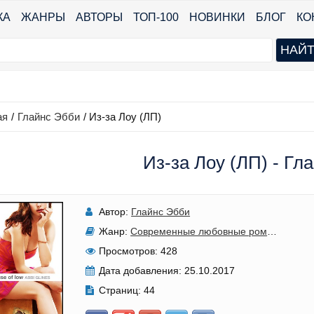
КА
ЖАНРЫ
АВТОРЫ
ТОП-100
НОВИНКИ
БЛОГ
КО
ая
/
Глайнс Эбби
/
Из-за Лоу (ЛП)
Из-за Лоу (ЛП) - Гл
Автор:
Глайнс Эбби
Жанр:
Современные любовные романы
Просмотров:
428
Дата добавления:
25.10.2017
Страниц:
44