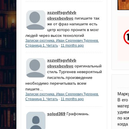
xczvdfsgvfdvb
cbvcxbcvbvc
пигишите так
же от фраз напишите есть
цетр которо пронитк в мохг
людей через высок технологий
Записки охотника. Иван Сергеевич Тургенев.
Страница 1. Читать
11 months ago
·
xczvdfsgvfdvb
cbvcxbcvbvc
оригинальный
стиль Тургенев невероятный
писатель.произведение
необходимо перечитывать всем
пишите...
Марку
Записки охотника. Иван Сергеевич Тургенев.
Страница 1. Читать
11 months ago
·
В его
матер
удиви
solod369
Графомань.
по ко
когда