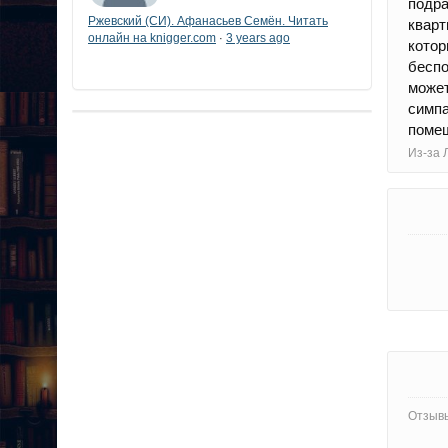
подра
Ржевский (СИ). Афанасьев Семён. Читать
кварт
онлайн на knigger.com
3 years ago
·
котор
беспо
може
симпа
помеш
Из-за 
Отзывы