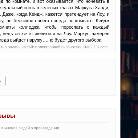
д по комнате, и вот оказывается, что ночевать в
ексуальный огонь в зеленых глазах Маркуса Харди,
. Даже, когда Кейдж, кажется претендует на Лоу, и
у, не беспокоя своего соседа по комнате. Кейдж
комнаты колледжа, чтобы переспать с каждый
 ведь он хочет жениться на Лоу. Маркус намерен
равда выйдет наружу….не будет другого выбора.
платно онлайн на сайте электронной библиотеки KNIGGER.com
ю
тзывы
и и мнения людей о произведении.