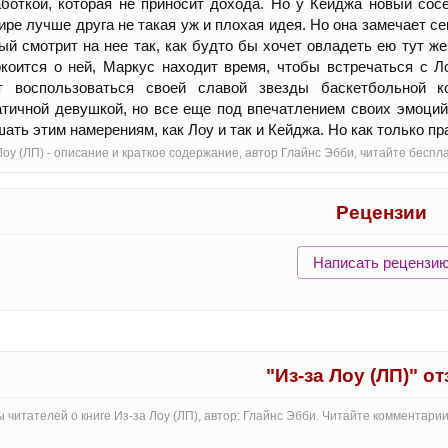
боткой, которая не приносит дохода. Но у Кейджа новый сосе
ире лучше друга не такая уж и плохая идея. Но она замечает с
ый смотрит на нее так, как будто бы хочет овладеть ею тут же
коится о ней, Маркус находит время, чтобы встречаться с Ло
т воспользоваться своей славой звезды баскетбольной 
тичной девушкой, но все еще под впечатлением своих эмоций,
ать этим намерениям, как Лоу и так и Кейджа. Но как только п
Лоу (ЛП) - oписание и краткое содержание, автор Глайнс Эбби, читайте бес
Рецензии
Написать рецензи
"Из-за Лоу (ЛП)" о
 читателей о книге Из-за Лоу (ЛП), автор: Глайнс Эбби. Читайте комментари