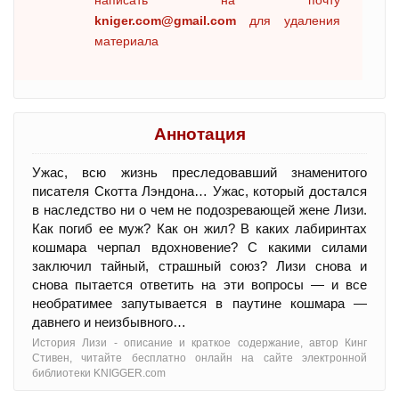
kniger.com@gmail.com
для удаления
материала
Аннотация
Ужас, всю жизнь преследовавший знаменитого
писателя Скотта Лэндона… Ужас, который достался
в наследство ни о чем не подозревающей жене Лизи.
Как погиб ее муж? Как он жил? В каких лабиринтах
кошмара черпал вдохновение? С какими силами
заключил тайный, страшный союз? Лизи снова и
снова пытается ответить на эти вопросы — и все
необратимее запутывается в паутине кошмара —
давнего и неизбывного…
История Лизи - oписание и краткое содержание, автор Кинг
Стивен, читайте бесплатно онлайн на сайте электронной
библиотеки KNIGGER.com