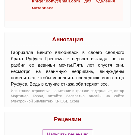
kniger.com@gmail.com
для удаления
материала
Аннотация
Габриэлла Бенито влюбилась в своего сводного
брата Руфуса Грешема с первого взгляда, но он
разбил ее девичьи мечты.Пять лет спустя они,
несмотря на взаимную неприязнь, вынуждены
пожениться, чтобы исполнить последнюю волю отца
Руфуса. Ведь в случае отказа оба теряют все.
Испытание верностью - oписание и краткое содержание, автор
Мортимер Кэрол, читайте бесплатно онлайн на сайте
электронной библиотеки KNIGGER.com
Рецензии
Написать рецензию