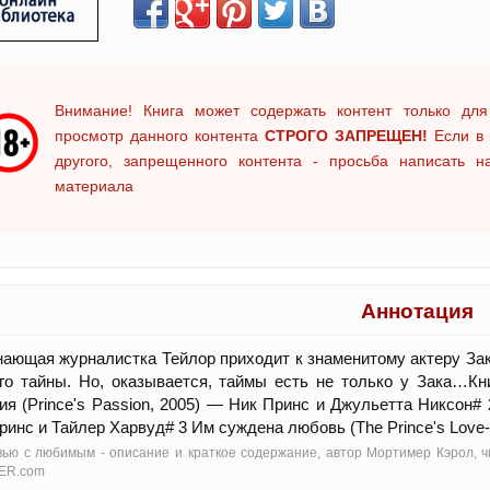
Внимание! Книга может содержать контент только для
просмотр данного контента
СТРОГО ЗАПРЕЩЕН!
Если в 
другого, запрещенного контента - просьба написать 
материала
Аннотация
ающая журналистка Тейлор приходит к знаменитому актеру Заку
го тайны. Но, оказывается, таймы есть не только у Зака…Книг
ия (Prince's Passion, 2005) — Ник Принс и Джульетта Никсон#
ринс и Тайлер Харвуд# 3 Им суждена любовь (The Prince's Love
ью с любимым - oписание и краткое содержание, автор Мортимер Кэрол, ч
ER.com