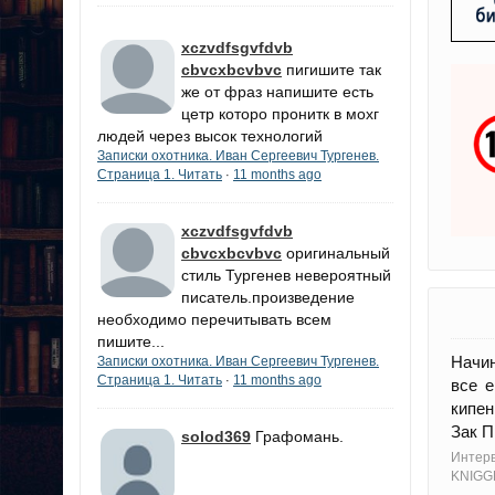
xczvdfsgvfdvb
cbvcxbcvbvc
пигишите так
же от фраз напишите есть
цетр которо пронитк в мохг
людей через высок технологий
Записки охотника. Иван Сергеевич Тургенев.
Страница 1. Читать
11 months ago
·
xczvdfsgvfdvb
cbvcxbcvbvc
оригинальный
стиль Тургенев невероятный
писатель.произведение
необходимо перечитывать всем
пишите...
Начин
Записки охотника. Иван Сергеевич Тургенев.
Страница 1. Читать
11 months ago
·
все е
кипен
Зак П
solod369
Графомань.
Интерв
KNIGG