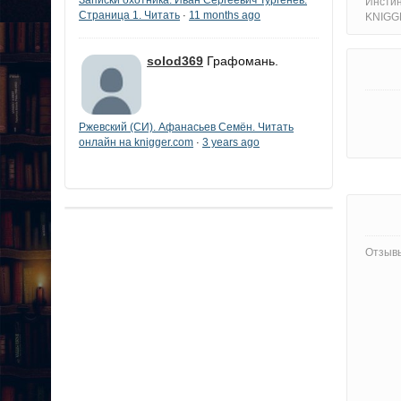
Инстин
Страница 1. Читать
11 months ago
·
KNIGG
solod369
Графомань.
Ржевский (СИ). Афанасьев Семён. Читать
онлайн на knigger.com
3 years ago
·
Отзывы