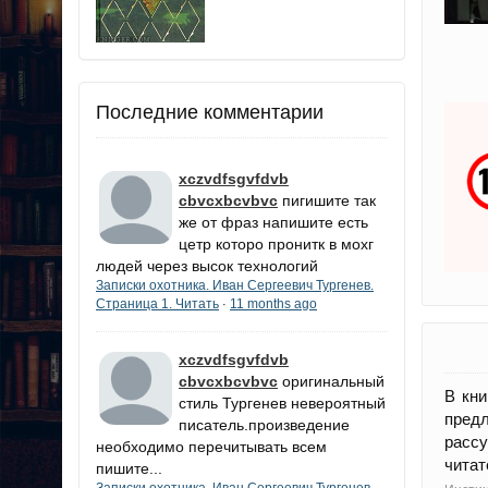
Последние комментарии
xczvdfsgvfdvb
cbvcxbcvbvc
пигишите так
же от фраз напишите есть
цетр которо пронитк в мохг
людей через высок технологий
Записки охотника. Иван Сергеевич Тургенев.
Страница 1. Читать
11 months ago
·
xczvdfsgvfdvb
cbvcxbcvbvc
оригинальный
В кни
стиль Тургенев невероятный
пред
писатель.произведение
рассу
необходимо перечитывать всем
читат
пишите...
Записки охотника. Иван Сергеевич Тургенев.