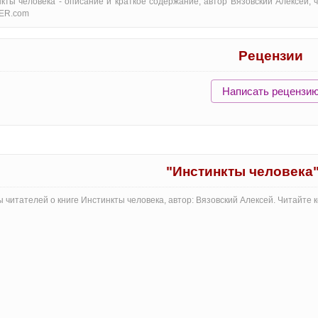
кты человека - oписание и краткое содержание, автор Вязовский Алексей,
ER.com
Рецензии
Написать рецензи
"Инстинкты человека
 читателей о книге Инстинкты человека, автор: Вязовский Алексей. Читайте