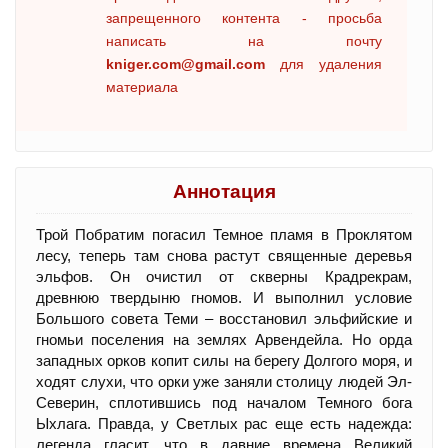
запрещенного контента - просьба
написать на почту
kniger.com@gmail.com
для удаления
материала
Аннотация
Трой Побратим погасил Темное пламя в Проклятом
лесу, теперь там снова растут священные деревья
эльфов. Он очистил от скверны Крадрекрам,
древнюю твердыню гномов. И выполнил условие
Большого совета Теми – восстановил эльфийские и
гномьи поселения на землях Арвендейла. Но орда
западных орков копит силы на берегу Долгого моря, и
ходят слухи, что орки уже заняли столицу людей Эл-
Северин, сплотившись под началом Темного бога
Ыхлага. Правда, у Светлых рас еще есть надежда:
легенда гласит, что в давние времена Великий