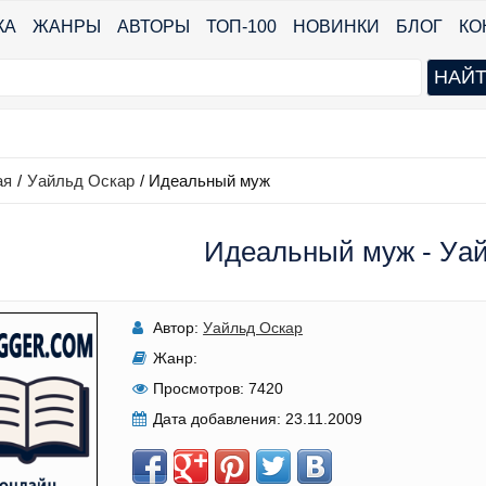
КА
ЖАНРЫ
АВТОРЫ
ТОП-100
НОВИНКИ
БЛОГ
КО
ая
/
Уайльд Оскар
/
Идеальный муж
Идеальный муж - Уа
Автор:
Уайльд Оскар
Жанр:
Просмотров:
7420
Дата добавления:
23.11.2009