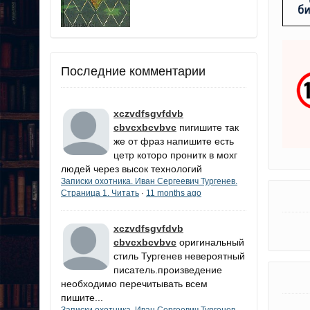
Последние комментарии
xczvdfsgvfdvb
cbvcxbcvbvc
пигишите так
же от фраз напишите есть
цетр которо пронитк в мохг
людей через высок технологий
Записки охотника. Иван Сергеевич Тургенев.
Страница 1. Читать
11 months ago
·
xczvdfsgvfdvb
cbvcxbcvbvc
оригинальный
стиль Тургенев невероятный
писатель.произведение
необходимо перечитывать всем
пишите...
Записки охотника. Иван Сергеевич Тургенев.