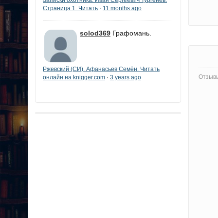
Страница 1. Читать
11 months ago
·
solod369
Графомань.
Ржевский (СИ). Афанасьев Семён. Читать
Отзывы
онлайн на knigger.com
3 years ago
·