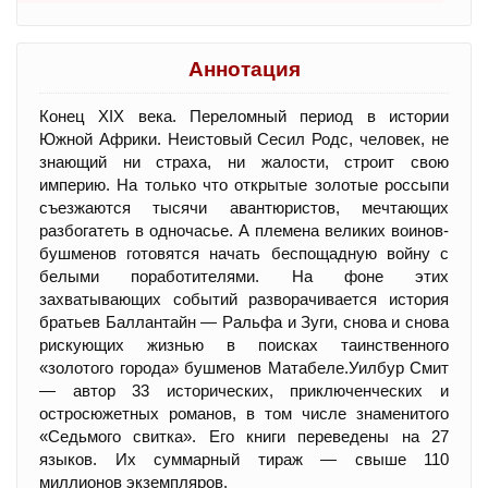
Аннотация
Конец XIX века. Переломный период в истории
Южной Африки. Неистовый Сесил Родс, человек, не
знающий ни страха, ни жалости, строит свою
империю. На только что открытые золотые россыпи
съезжаются тысячи авантюристов, мечтающих
разбогатеть в одночасье. А племена великих воинов-
бушменов готовятся начать беспощадную войну с
белыми поработителями. На фоне этих
захватывающих событий разворачивается история
братьев Баллантайн — Ральфа и Зуги, снова и снова
рискующих жизнью в поисках таинственного
«золотого города» бушменов Матабеле.Уилбур Смит
— автор 33 исторических, приключенческих и
остросюжетных романов, в том числе знаменитого
«Седьмого свитка». Его книги переведены на 27
языков. Их суммарный тираж — свыше 110
миллионов экземпляров.