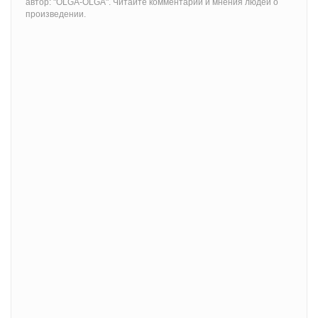
автор: "OLGA-OLGA". Читайте комментарии и мнения людей о
произведении.