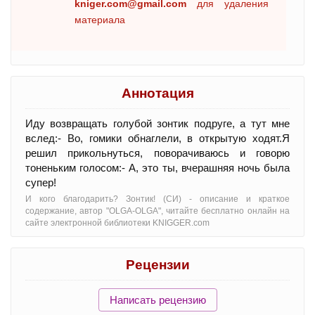
kniger.com@gmail.com
для удаления
материала
Аннотация
Иду возвращать голубой зонтик подруге, а тут мне
вслед:- Во, гомики обнаглели, в открытую ходят.Я
решил прикольнуться, поворачиваюсь и говорю
тоненьким голосом:- А, это ты, вчерашняя ночь была
супер!
И кого благодарить? Зонтик! (СИ) - oписание и краткое
содержание, автор "OLGA-OLGA", читайте бесплатно онлайн на
сайте электронной библиотеки KNIGGER.com
Рецензии
Написать рецензию