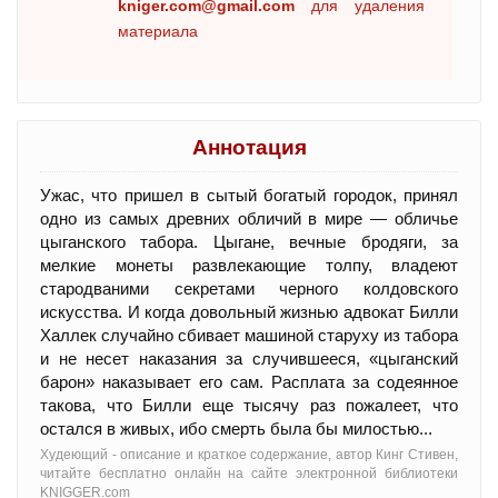
kniger.com@gmail.com
для удаления
материала
Аннотация
Ужас, что пришел в сытый богатый городок, принял
одно из самых древних обличий в мире — обличье
цыганского табора. Цыгане, вечные бродяги, за
мелкие монеты развлекающие толпу, владеют
стародваними секретами черного колдовского
искусства. И когда довольный жизнью адвокат Билли
Халлек случайно сбивает машиной старуху из табора
и не несет наказания за случившееся, «цыганский
барон» наказывает его сам. Расплата за содеянное
такова, что Билли еще тысячу раз пожалеет, что
остался в живых, ибо смерть была бы милостью...
Худеющий - oписание и краткое содержание, автор Кинг Стивен,
читайте бесплатно онлайн на сайте электронной библиотеки
KNIGGER.com