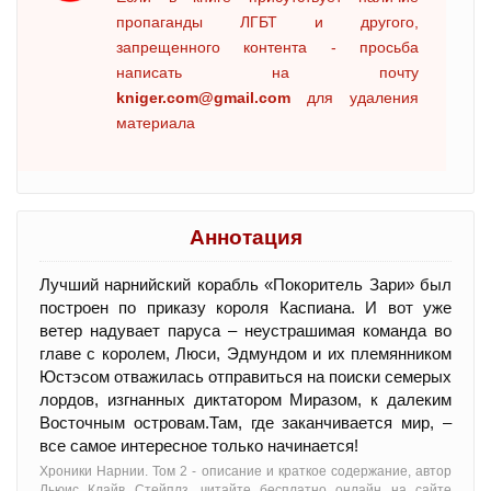
пропаганды ЛГБТ и другого,
запрещенного контента - просьба
написать на почту
kniger.com@gmail.com
для удаления
материала
Аннотация
Лучший нарнийский корабль «Покоритель Зари» был
построен по приказу короля Каспиана. И вот уже
ветер надувает паруса – неустрашимая команда во
главе с королем, Люси, Эдмундом и их племянником
Юстэсом отважилась отправиться на поиски семерых
лордов, изгнанных диктатором Миразом, к далеким
Восточным островам.Там, где заканчивается мир, –
все самое интересное только начинается!
Хроники Нарнии. Том 2 - oписание и краткое содержание, автор
Льюис Клайв Стейплз, читайте бесплатно онлайн на сайте