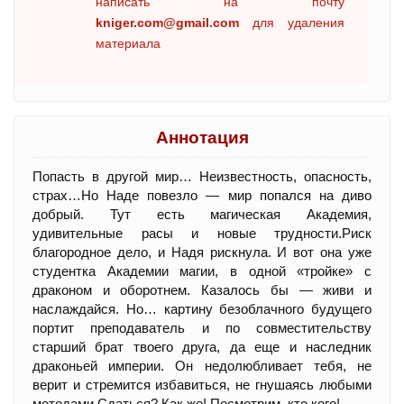
написать на почту
kniger.com@gmail.com
для удаления
материала
Аннотация
Попасть в другой мир… Неизвестность, опасность,
страх…Но Наде повезло — мир попался на диво
добрый. Тут есть магическая Академия,
удивительные расы и новые трудности.Риск
благородное дело, и Надя рискнула. И вот она уже
студентка Академии магии, в одной «тройке» с
драконом и оборотнем. Казалось бы — живи и
наслаждайся. Но… картину безоблачного будущего
портит преподаватель и по совместительству
старший брат твоего друга, да еще и наследник
драконьей империи. Он недолюбливает тебя, не
верит и стремится избавиться, не гнушаясь любыми
методами.Сдаться? Как же! Посмотрим, кто кого!