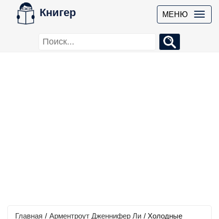
Книгер
МЕНЮ
Главная
/
Арментроут Дженнифер Ли
/
Холодные