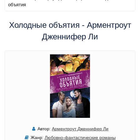
объятия
Холодные объятия - Арментроут
Дженнифер Ли
Автор:
Арментроут Дженнифер Ли
Жанр:
Любовно-фантастические романы