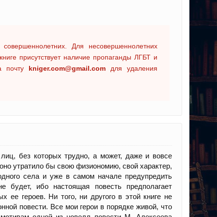
 совершеннолетних. Для несовершеннолетних
книге присутствует наличие пропаганды ЛГБТ и
на почту
kniger.com@gmail.com
для удаления
лиц, без которых трудно, а может, даже и вовсе
оно утратило бы свою физиономию, свой характер,
одного села и уже в самом начале предупредить
е будет, ибо настоящая повесть предполагает
 ее героев. Ни того, ни другого в этой книге не
онной повести. Все мои герои в порядке живой, что
 мотивам одной из новелл повести М. Алексеева