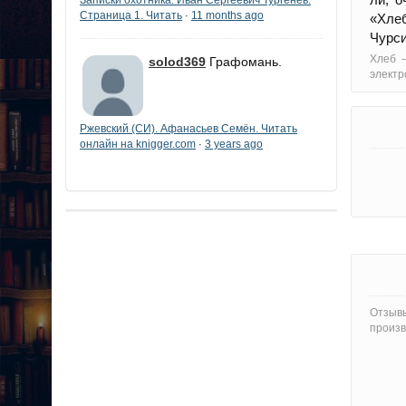
Страница 1. Читать
11 months ago
·
«Хле
Чурси
Хлеб –
solod369
Графомань.
электр
Ржевский (СИ). Афанасьев Семён. Читать
онлайн на knigger.com
3 years ago
·
Отзывы
произв