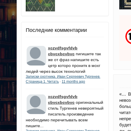
Последние комментарии
xczvdfsgvfdvb
cbvcxbcvbvc
пигишите так
же от фраз напишите есть
цетр которо пронитк в мохг
людей через высок технологий
Записки охотника. Иван Сергеевич Тургенев.
Страница 1. Читать
11 months ago
·
«… В 
xczvdfsgvfdvb
невоз
cbvcxbcvbvc
оригинальный
боль
стиль Тургенев невероятный
чита
писатель.произведение
непре
необходимо перечитывать всем
будет
пишите...
ли, о
Записки охотника. Иван Сергеевич Тургенев.