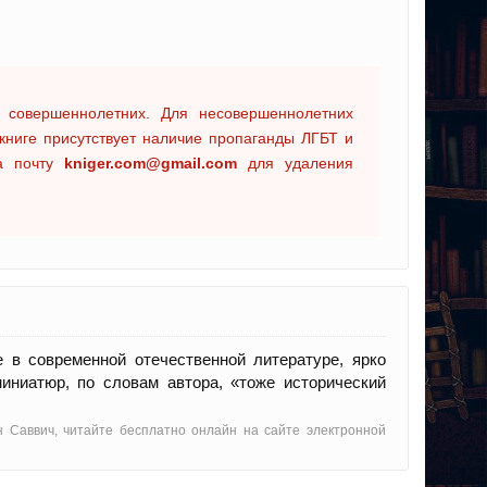
 совершеннолетних. Для несовершеннолетних
книге присутствует наличие пропаганды ЛГБТ и
на почту
kniger.com@gmail.com
для удаления
 в современной отечественной литературе, ярко
иниатюр, по словам автора, «тоже исторический
н Саввич, читайте бесплатно онлайн на сайте электронной