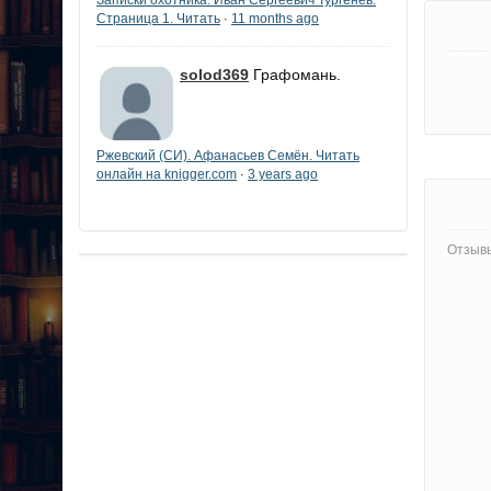
Страница 1. Читать
11 months ago
·
solod369
Графомань.
Ржевский (СИ). Афанасьев Семён. Читать
онлайн на knigger.com
3 years ago
·
Отзывы