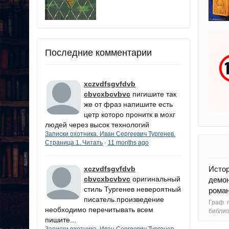
Последние комментарии
xczvdfsgvfdvb
cbvcxbcvbvc
пигишите так
же от фраз напишите есть
цетр которо пронитк в мохг
людей через высок технологий
Записки охотника. Иван Сергеевич Тургенев.
Страница 1. Читать
11 months ago
·
Исто
xczvdfsgvfdvb
cbvcxbcvbvc
оригинальный
демо
стиль Тургенев невероятный
роман
писатель.произведение
Граф п
необходимо перечитывать всем
библи
пишите...
Записки охотника. Иван Сергеевич Тургенев.