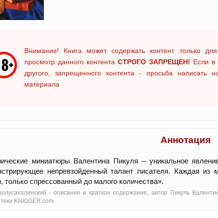
Внимание! Книга может содержать контент только для
просмотр данного контента
СТРОГО ЗАПРЕЩЕН!
Если в 
другого, запрещенного контента - просьба написать 
материала
Аннотация
рические миниатюры Валентина Пикуля – уникальное явление
нстрирующее непревзойденный талант писателя. Каждая из м
, только спрессованный до малого количества».
олусахалинский - oписание и краткое содержание, автор Пикуль Валенти
отеки KNIGGER.com