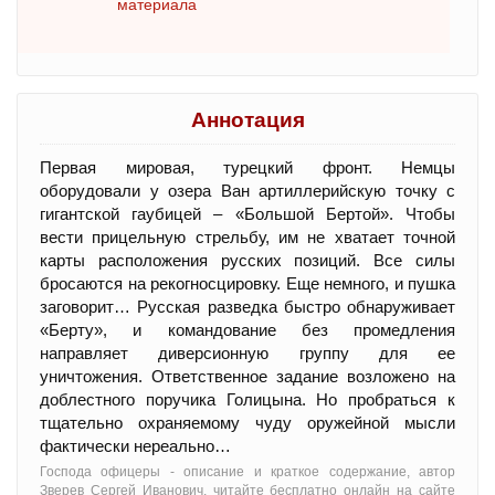
материала
Аннотация
Первая мировая, турецкий фронт. Немцы
оборудовали у озера Ван артиллерийскую точку с
гигантской гаубицей – «Большой Бертой». Чтобы
вести прицельную стрельбу, им не хватает точной
карты расположения русских позиций. Все силы
бросаются на рекогносцировку. Еще немного, и пушка
заговорит… Русская разведка быстро обнаруживает
«Берту», и командование без промедления
направляет диверсионную группу для ее
уничтожения. Ответственное задание возложено на
доблестного поручика Голицына. Но пробраться к
тщательно охраняемому чуду оружейной мысли
фактически нереально…
Господа офицеры - oписание и краткое содержание, автор
Зверев Сергей Иванович, читайте бесплатно онлайн на сайте