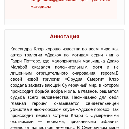
материала
Аннотация
Кассандра Клэр хорошо известна во всем мире как
автор трилогии «Драко» по мотивам серии книг о
Гарри Поттере, где малоприятный мальчишка Драко
Малфой оказался положительным, хотя и не
лишенным отрицательного очарования, героем.В
своей новой трилогии «Орудия Смерти» Клэр
создала захватывающий Сумеречный мир, в котором
происходит борьба добра и зла, а главное, решается
судьба всего человечества. Неожиданно для себя
главная героиня оказывается свидетельницей
убийства в нью-йоркском клубе «Адское логово». Так
происходит первая встреча Клэри с Сумеречными
охотниками — воинами, призванными избавить
землю от нашествия демонов…В Сумеречном мире