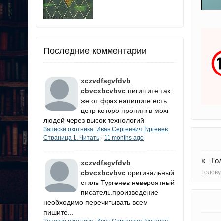
Последние комментарии
xczvdfsgvfdvb
cbvcxbcvbvc
пигишите так
же от фраз напишите есть
цетр которо пронитк в мохг
людей через высок технологий
Записки охотника. Иван Сергеевич Тургенев.
Страница 1. Читать
11 months ago
·
«– Го
xczvdfsgvfdvb
cbvcxbcvbvc
оригинальный
Голову
стиль Тургенев невероятный
писатель.произведение
необходимо перечитывать всем
пишите...
Записки охотника. Иван Сергеевич Тургенев.