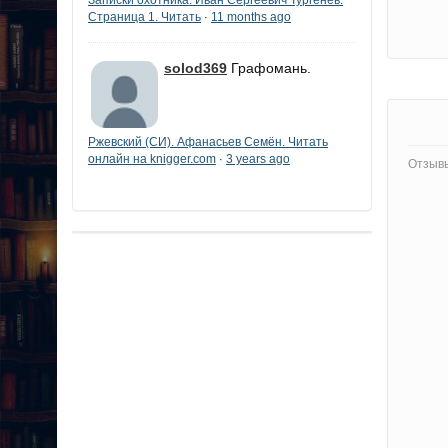
Страница 1. Читать
11 months ago
·
solod369
Графомань.
Ржевский (СИ). Афанасьев Семён. Читать
онлайн на knigger.com
3 years ago
·
Отзывы