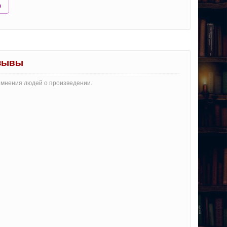
ю
тзывы
и мнения людей о произведении.