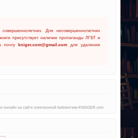
 совершеннолетних. Для несовершеннолетних
книге присутствует наличие пропаганды ЛГБТ и
на почту
kniger.com@gmail.com
для удаления
атно онлайн на сайте электронной библиотеки KNIGGER.com