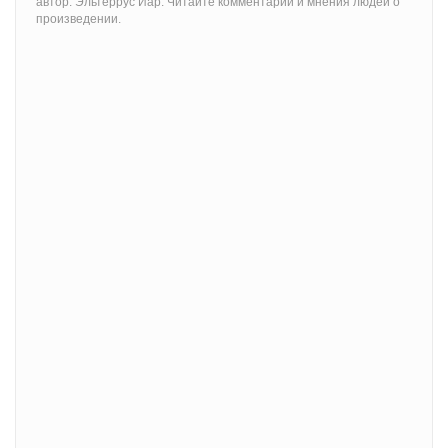
автор: Эльтеррус Иар. Читайте комментарии и мнения людей о
произведении.