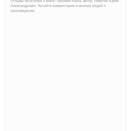
Отзывы читателей о книге Глубокий поиск, автор: Никитин Юрий
Александрович. Читайте комментарии и мнения людей о
произведении.