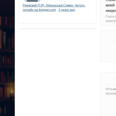
моей 
Ржевский (СИ). Афанасьев Семён. Читать
онлайн на knigger.com
3 years ago
·
некро
Глаза 
электр
Отзывы
произв