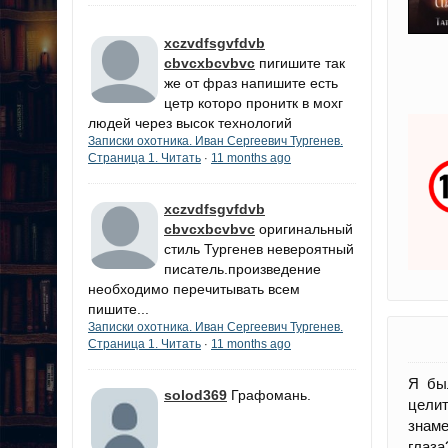
xczvdfsgvfdvb
cbvcxbcvbvc
пигишите так
же от фраз напишите есть
цетр которо пронитк в мохг
людей через высок технологий
Записки охотника. Иван Сергеевич Тургенев.
Страница 1. Читать
11 months ago
·
xczvdfsgvfdvb
cbvcxbcvbvc
оригинальный
стиль Тургенев невероятный
писатель.произведение
необходимо перечитывать всем
пишите...
Записки охотника. Иван Сергеевич Тургенев.
Страница 1. Читать
11 months ago
·
Я бы
solod369
Графомань.
целит
знаме
глаза