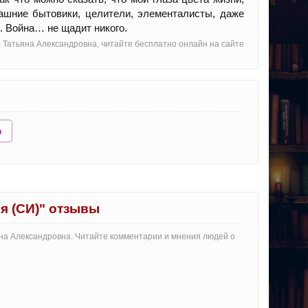
ашние бытовики, целители, элементалисты, даже
 Война… не щадит никого.
а Татьяна Александровна, читайте бесплатно онлайн на сайте
ю
ия (СИ)" отзывы
ьяна Александровна. Читайте комментарии и мнения людей о