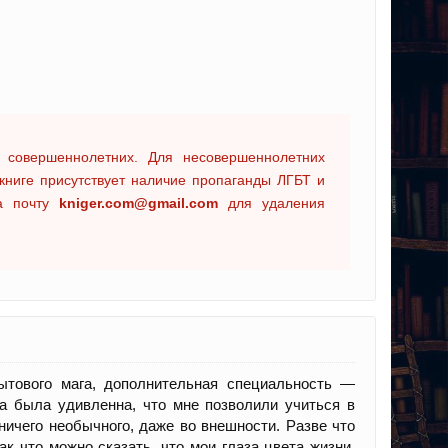
 совершеннолетних. Для несовершеннолетних
книге присутствует наличие пропаганды ЛГБТ и
на почту
kniger.com@gmail.com
для удаления
ытового мага, дополнительная специальность —
ма была удивленна, что мне позволили учиться в
ничего необычного, даже во внешности. Разве что
ак что можно сказать, что мои глаза цвета жизни,