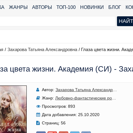
КА
ЖАНРЫ
АВТОРЫ
ТОП-100
НОВИНКИ
БЛОГ
КО
ая
/
Захарова Татьяна Александровна
/
Глаза цвета жизни. Акад
за цвета жизни. Академия (СИ) - За
Автор:
Захарова Татьяна Александровна
Жанр:
Любовно-фантастические романы
Просмотров:
893
Дата добавления:
25.10.2020
Страниц:
56